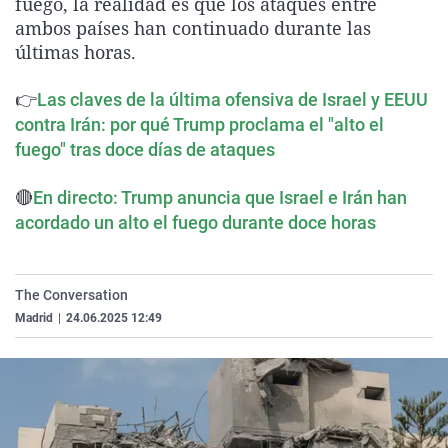
fuego, la realidad es que los ataques entre
La rosa de los vientos
Caso
Extremadura
Virales
ambos países han continuado durante las
últimas horas.
Gente viajera
Retornados
Galicia
Televisión
Como el perro y el gat
Equipo de investigaci
La Rioja
Elecciones
👉
Las claves de la última ofensiva de Israel y EEUU
Operación Viuda Negr
Navarra
contra Irán: por qué Trump proclama el "alto el
fuego" tras doce días de ataques
País Vasco
🔴
En directo: Trump anuncia que Israel e Irán han
acordado un alto el fuego durante doce horas
The Conversation
Madrid
|
24.06.2025 12:49