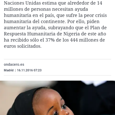
Naciones Unidas estima que alrededor de 14
La rosa de los vientos
Caso
Extremadura
Virales
millones de personas necesitan ayuda
Gente viajera
Retornados
Galicia
Televisión
humanitaria en el país, que sufre la peor crisis
humanitaria del continente. Por ello, piden
Como el perro y el gat
Equipo de investigaci
La Rioja
Elecciones
aumentar la ayuda, subrayando que el Plan de
Operación Viuda Negr
Navarra
Respuesta Humanitaria de Nigeria de este año
ha recibido sólo el 37% de los 444 millones de
País Vasco
euros solicitados.
ondacero.es
Madrid
|
16.11.2016 07:23