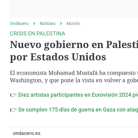
La rosa de los vientos
Caso
Extremadura
Gente viajera
Retornados
Galicia
Ondacero
Noticias
Como el perro y el
Mundo
Equipo de investigación
La Rioja
gato
CRISIS EN PALESTINA
Operación Viuda
Navarra
Nuevo gobierno en Palesti
Negra
País Vasco
por Estados Unidos
El economista Mohamad Mustafá ha compuesto un
Washington, y que pone la vista en volver a gobe
👉
Diez artistas participantes en Eurovisión 2024 p
👉
Se cumplen 175 días de guerra en Gaza con ataqu
ondacero.es