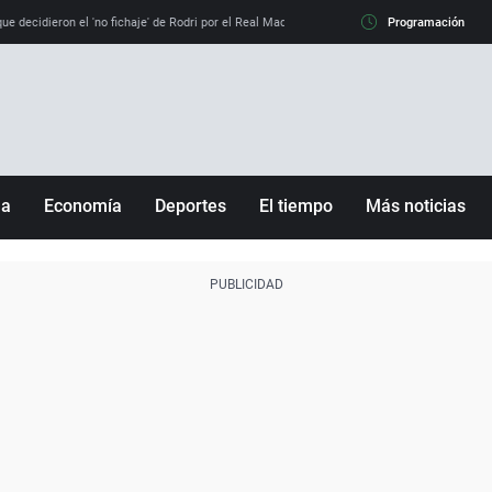
e decidieron el 'no fichaje' de Rodri por el Real Madrid y su 'sí' al Barça
Programación
La llamada de
ña
Economía
Deportes
El tiempo
Más noticias
Fútbol
Sociedad
Baloncesto
Mundo
Tenis
Salud
Motor
Cultura
Ciencia y Tecnología
adrid
Gastronomía
nciana
Medio ambiente