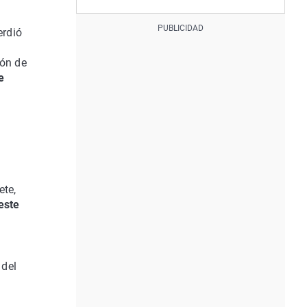
erdió
ión de
e
ete,
este
 del