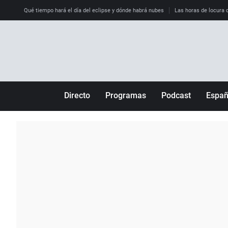
Qué tiempo hará el día del eclipse y dónde habrá nubes
Las horas de locura qu
Directo
Programas
Podcast
Espa
Más de uno
Los Perseguidos
Andalucía
Por fin
Malas decisiones
Aragón
Julia en la onda
Expedientes del más allá
Baleares
La brújula
El viaje del Guernica
Cantabria
Radioestadio
Invisibles
Cataluña
Radioestadio noche
Prohibido morirse
Comunidad de M
El colegio invisible
Esto no ha pasado
Comunitat Vale