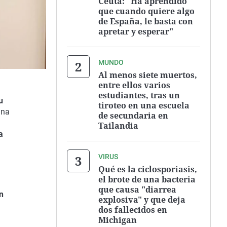
Ceuta: "Ha aprendido
que cuando quiere algo
de España, le basta con
apretar y esperar"
MUNDO
Al menos siete muertos,
entre ellos varios
estudiantes, tras un
u
tiroteo en una escuela
una
de secundaria en
Tailandia
a
VIRUS
Qué es la ciclosporiasis,
el brote de una bacteria
que causa "diarrea
n
explosiva" y que deja
dos fallecidos en
Michigan