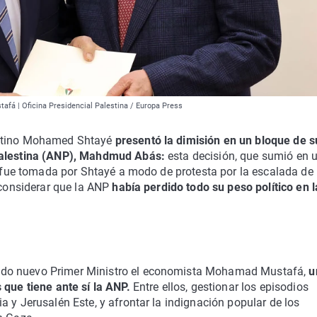
fá | Oficina Presidencial Palestina / Europa Press
estino Mohamed Shtayé
presentó la dimisión en un bloque de s
 Palestina (ANP), Mahdmud Abás:
esta decisión, que sumió en 
a, fue tomada por Shtayé a modo de protesta por la escalada de
r considerar que la ANP
había perdido todo su peso político en l
ado nuevo Primer Ministro el economista Mohamad Mustafá,
u
 que tiene ante sí la ANP.
Entre ellos, gestionar los episodios
 y Jerusalén Este, y afrontar la indignación popular de los