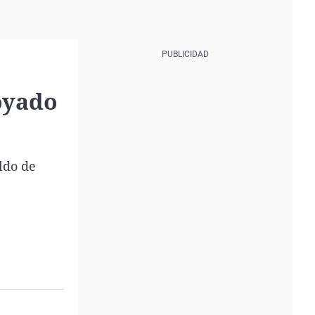
oyado
ldo de