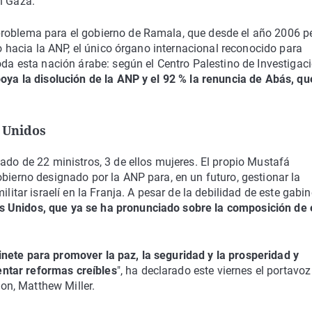
n Gaza.
problema para el gobierno de Ramala, que desde el año 2006 p
to hacia la ANP, el único órgano internacional reconocido para
oda esta nación árabe: según el Centro Palestino de Investigac
oya la disolución de la ANP y el 92 % la renuncia de Abás, qu
 Unidos
eado de 22 ministros, 3 de ellos mujeres. El propio Mustafá
obierno designado por la ANP para, en un futuro, gestionar la
litar israelí en la Franja. A pesar de la debilidad de este gabin
s Unidos, que ya se ha pronunciado sobre la composición de 
nete para promover la paz, la seguridad y la prosperidad y
ntar reformas creíbles
", ha declarado este viernes el portavoz
n, Matthew Miller.