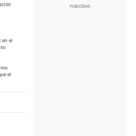
ación
 en el
 su
como
que el