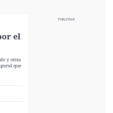
or el
do y otras
mporal que