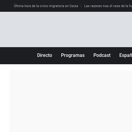
Última hora de la crisis migratoria en Ceuta
Las razones tras el cese de la f
Directo
Programas
Podcast
Espa
Más de uno
Los Perseguidos
Andalucía
Por fin
Malas decisiones
Aragón
Julia en la onda
Expedientes del más allá
Baleares
La brújula
El viaje del Guernica
Cantabria
Radioestadio
Invisibles
Cataluña
Radioestadio noche
Prohibido morirse
Comunidad de M
El colegio invisible
Esto no ha pasado
Comunitat Vale