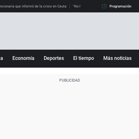
uncionaria que informó de la crisis en Ceuta
"No hay mafias, que no nos engañen": exper
Programación
ña
Economía
Deportes
El tiempo
Más noticias
Fútbol
Sociedad
Baloncesto
Mundo
Tenis
Salud
Motor
Cultura
Ciencia y Tecnología
adrid
Gastronomía
nciana
Medio ambiente