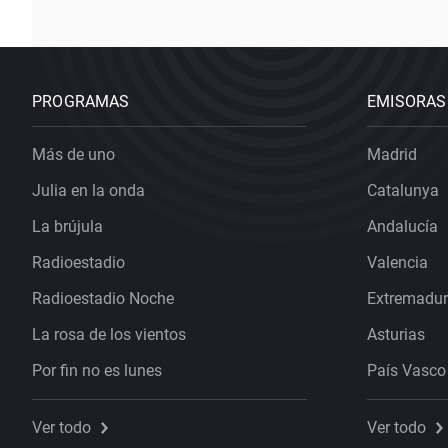
PROGRAMAS
EMISORAS
Más de uno
Madrid
Julia en la onda
Catalunya
La brújula
Andalucía
Radioestadio
Valencia
Radioestadio Noche
Extremadu
La rosa de los vientos
Asturias
Por fin no es lunes
País Vasco
Ver todo
Ver todo