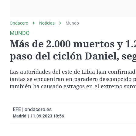
La rosa de los vientos
Caso
Extremadura
Gente viajera
Retornados
Galicia
Ondacero
Noticias
Como el perro y el
Mundo
Equipo de investigación
La Rioja
gato
MUNDO
Operación Viuda
Navarra
Más de 2.000 muertos y 1.
Negra
País Vasco
paso del ciclón Daniel, se
Las autoridades del este de Libia han confirmad
tantas se encuentran en paradero desconocido po
también ha causado estragos en el extremo suror
EFE | ondacero.es
Madrid
|
11.09.2023 18:56