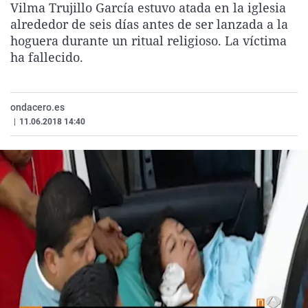
Vilma Trujillo García estuvo atada en la iglesia
La rosa de los vientos
Caso
Extremadura
Virales
alrededor de seis días antes de ser lanzada a la
Gente viajera
Retornados
Galicia
Televisión
hoguera durante un ritual religioso. La víctima
ha fallecido.
Como el perro y el gat
Equipo de investigaci
La Rioja
Elecciones
Operación Viuda Negr
Navarra
País Vasco
ondacero.es
|
11.06.2018 14:40