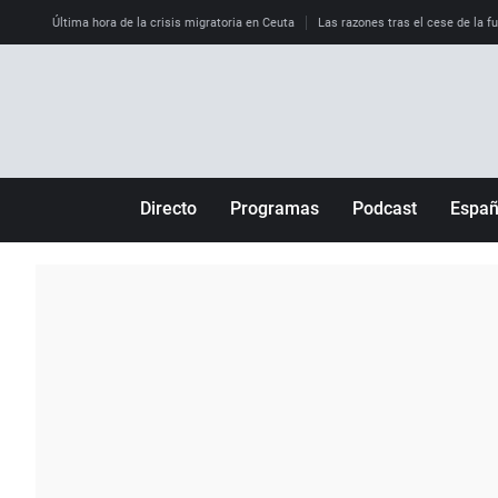
Última hora de la crisis migratoria en Ceuta
Las razones tras el cese de la f
Directo
Programas
Podcast
Espa
Más de uno
Los Perseguidos
Andalucía
Por fin
Malas decisiones
Aragón
Julia en la onda
Expedientes del más allá
Baleares
La brújula
El viaje del Guernica
Cantabria
Radioestadio
Invisibles
Cataluña
Radioestadio noche
Prohibido morirse
Comunidad de M
El colegio invisible
Esto no ha pasado
Comunitat Vale