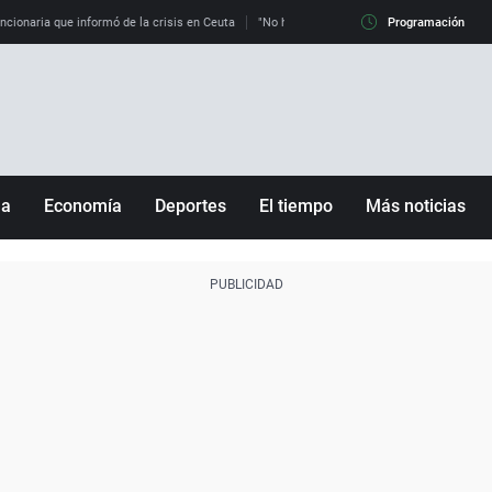
uncionaria que informó de la crisis en Ceuta
"No hay mafias, que no nos engañen": exper
Programación
ña
Economía
Deportes
El tiempo
Más noticias
Fútbol
Sociedad
Baloncesto
Mundo
Tenis
Salud
Motor
Cultura
Ciencia y Tecnología
adrid
Gastronomía
nciana
Medio ambiente