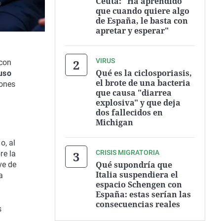
Ceuta: "Ha aprendido
que cuando quiere algo
de España, le basta con
apretar y esperar"
VIRUS
 con
Qué es la ciclosporiasis,
luso
el brote de una bacteria
iones
que causa "diarrea
explosiva" y que deja
dos fallecidos en
Michigan
o, al
CRISIS MIGRATORIA
re la
Qué supondría que
ve de
Italia suspendiera el
a
espacio Schengen con
España: estas serían las
consecuencias reales
s