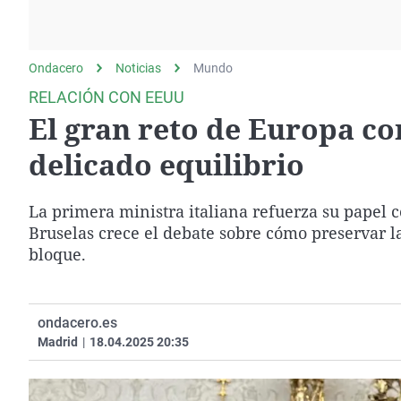
La rosa de los vientos
Caso
Extremadura
Gente viajera
Retornados
Galicia
Ondacero
Noticias
Como el perro y el
Mundo
Equipo de investigación
La Rioja
gato
RELACIÓN CON EEUU
Operación Viuda
Navarra
El gran reto de Europa co
Negra
País Vasco
delicado equilibrio
La primera ministra italiana refuerza su papel
Bruselas crece el debate sobre cómo preservar l
bloque.
ondacero.es
Madrid
|
18.04.2025 20:35