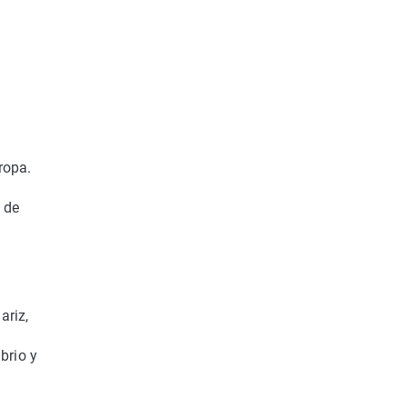
a
ropa.
 de
ariz,
brio y