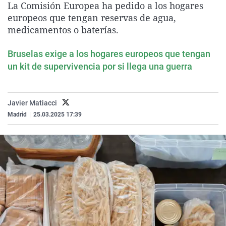
La Comisión Europea ha pedido a los hogares
La rosa de los vientos
Caso
Extremadura
Virales
europeos que tengan reservas de agua,
Gente viajera
Retornados
Galicia
Televisión
medicamentos o baterías.
Como el perro y el gat
Equipo de investigaci
La Rioja
Elecciones
Bruselas exige a los hogares europeos que tengan
Operación Viuda Negr
Navarra
un kit de supervivencia por si llega una guerra
País Vasco
Javier Matiacci
Madrid
|
25.03.2025 17:39