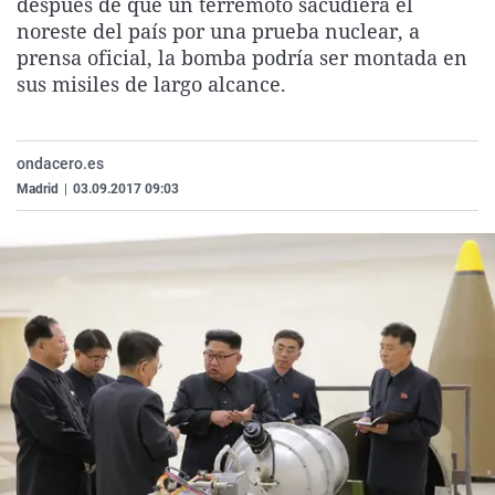
después de que un terremoto sacudiera el
La rosa de los vientos
Caso
Extremadura
Virales
noreste del país por una prueba nuclear, a
prensa oficial, la bomba podría ser montada en
Gente viajera
Retornados
Galicia
Televisión
sus misiles de largo alcance.
Como el perro y el gat
Equipo de investigaci
La Rioja
Elecciones
Operación Viuda Negr
Navarra
ondacero.es
País Vasco
Madrid
|
03.09.2017 09:03