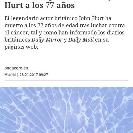
Hurt a los 77 años
La rosa de los vientos
Caso
Extremadura
Virales
Gente viajera
Retornados
Galicia
Televisión
El legendario actor británico John Hurt ha
muerto a los 77 años de edad tras luchar contra
Como el perro y el gat
Equipo de investigaci
La Rioja
Elecciones
el cáncer, tal y como han informado los diarios
Operación Viuda Negr
Navarra
británicos
Daily Mirror
y
Daily Mail
en su
páginas web.
País Vasco
ondacero.es
Madrid
|
28.01.2017 09:27