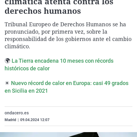
climática atenta contra los
La rosa de los vientos
Caso
Extremadura
Virales
derechos humanos
Gente viajera
Retornados
Galicia
Televisión
Tribunal Europeo de Derechos Humanos se ha
Como el perro y el gat
Equipo de investigaci
La Rioja
Elecciones
pronunciado, por primera vez, sobre la
Operación Viuda Negr
Navarra
responsabilidad de los gobiernos ante el cambio
climático.
País Vasco
🌍
La Tierra encadena 10 meses con récords
históricos de calor
☀
Nuevo récord de calor en Europa: casi 49 grados
en Sicilia en 2021
ondacero.es
Madrid
|
09.04.2024 12:07