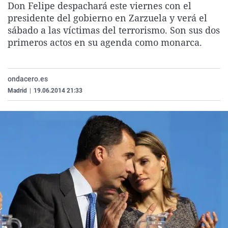
Don Felipe despachará este viernes con el
La rosa de los vientos
Caso
Extremadura
Virales
presidente del gobierno en Zarzuela y verá el
Gente viajera
Retornados
Galicia
Televisión
sábado a las víctimas del terrorismo. Son sus dos
primeros actos en su agenda como monarca.
Como el perro y el gat
Equipo de investigaci
La Rioja
Elecciones
Operación Viuda Negr
Navarra
ondacero.es
País Vasco
Madrid
|
19.06.2014 21:33