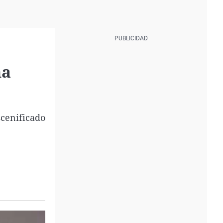
na
scenificado