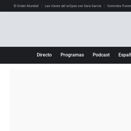
El Orden Mundial
Las claves del eclipse con Sara García
Controles front
Directo
Programas
Podcast
Espa
Más de uno
Los Perseguidos
Andalucía
Por fin
Malas decisiones
Aragón
Julia en la onda
Expedientes del más allá
Baleares
La brújula
El viaje del Guernica
Cantabria
Radioestadio
Invisibles
Cataluña
Radioestadio noche
Prohibido morirse
Comunidad de M
El colegio invisible
Esto no ha pasado
Comunitat Vale