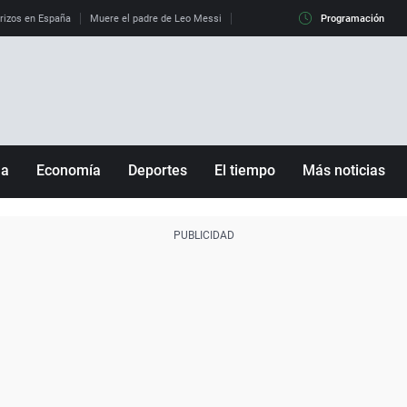
erizos en España
Muere el padre de Leo Messi
La diferencia entre observar el eclip
Programación
ña
Economía
Deportes
El tiempo
Más noticias
Fútbol
Sociedad
Baloncesto
Mundo
Tenis
Salud
Motor
Cultura
Ciencia y Tecnología
adrid
Gastronomía
nciana
Medio ambiente