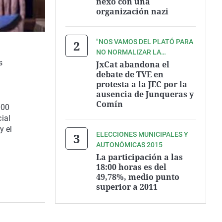
nexo con una
organización nazi
"NOS VAMOS DEL PLATÓ PARA
NO NORMALIZAR LA
s
REPRESIÓN".
JxCat abandona el
debate de TVE en
protesta a la JEC por la
ausencia de Junqueras y
Comín
000
ial
y el
ELECCIONES MUNICIPALES Y
AUTONÓMICAS 2015
La participación a las
18:00 horas es del
49,78%, medio punto
superior a 2011