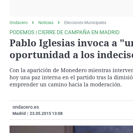
La rosa de los vientos
Caso
Extremadura
Gente viajera
Retornados
Galicia
Ondacero
Noticias
Como el perro y el
Elecciones Municipales
Equipo de investigación
La Rioja
gato
PODEMOS | CIERRE DE CAMPAÑA EN MADRID
Operación Viuda
Navarra
Pablo Iglesias invoca a 
Negra
País Vasco
oportunidad a los indecis
Con la aparición de Monedero mientras intervení
hoy una paz interna en el partido tras la dimisió
emprender un camino hacia la moderación.
ondacero.es
Madrid
|
23.05.2015 13:08