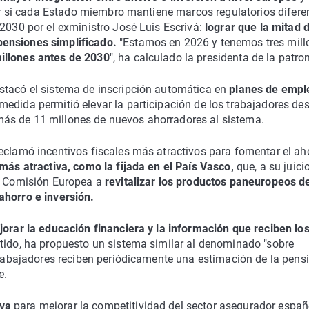
zar si cada Estado miembro mantiene marcos regulatorios difere
 2030 por el exministro José Luis Escrivá:
lograr que la mitad d
pensiones simplificado.
"Estamos en 2026 y tenemos tres mill
illones antes de 2030
", ha calculado la presidenta de la patron
stacó el sistema de inscripción automática en
planes de empl
edida permitió elevar la participación de los trabajadores des
ás de 11 millones de nuevos ahorradores al sistema.
eclamó incentivos fiscales más atractivos para fomentar el ah
 más atractiva, como la fijada en el País Vasco,
que, a su juicio
la Comisión Europea a
revitalizar los productos paneuropeos d
ahorro e inversión.
orar la educación financiera y la información que reciben lo
tido, ha propuesto un sistema similar al denominado "sobre
 trabajadores reciben periódicamente una estimación de la pens
e.
iva
para mejorar la competitividad del sector asegurador españ