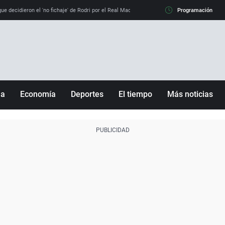
e decidieron el 'no fichaje' de Rodri por el Real Madrid y su 'sí' al Barça
Programación
La llamada de
ña
Economía
Deportes
El tiempo
Más noticias
Fútbol
Sociedad
Baloncesto
Mundo
Tenis
Salud
Motor
Cultura
Ciencia y Tecnología
adrid
Gastronomía
nciana
Medio ambiente