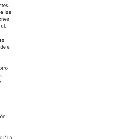
ntes.
e los
ones
al.
eo
de el
orro
,
e
s
ión
ol."La