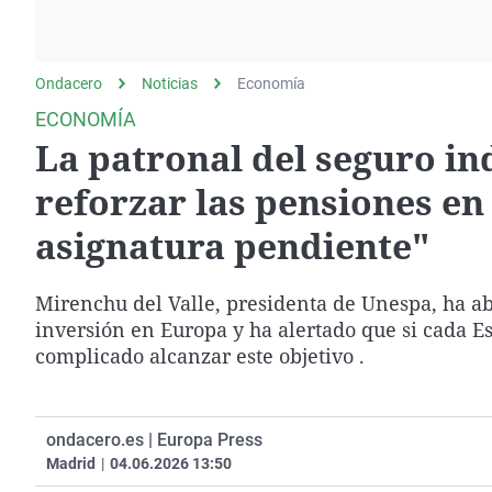
La rosa de los vientos
Caso
Extremadura
Gente viajera
Retornados
Galicia
Ondacero
Noticias
Como el perro y el
Economía
Equipo de investigación
La Rioja
gato
ECONOMÍA
Operación Viuda
Navarra
La patronal del seguro in
Negra
País Vasco
reforzar las pensiones en 
asignatura pendiente"
Mirenchu del Valle, presidenta de Unespa, ha a
inversión en Europa y ha alertado que si cada E
complicado alcanzar este objetivo .
ondacero.es | Europa Press
Madrid
|
04.06.2026 13:50