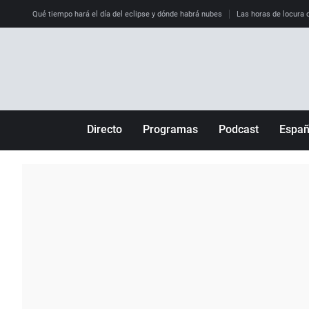
Qué tiempo hará el día del eclipse y dónde habrá nubes
Las horas de locura qu
Directo
Programas
Podcast
Espa
Más de uno
Los Perseguidos
Andalucía
Por fin
Malas decisiones
Aragón
Julia en la onda
Expedientes del más allá
Baleares
La brújula
El viaje del Guernica
Cantabria
Radioestadio
Invisibles
Cataluña
Radioestadio noche
Prohibido morirse
Comunidad de M
El colegio invisible
Esto no ha pasado
Comunitat Vale