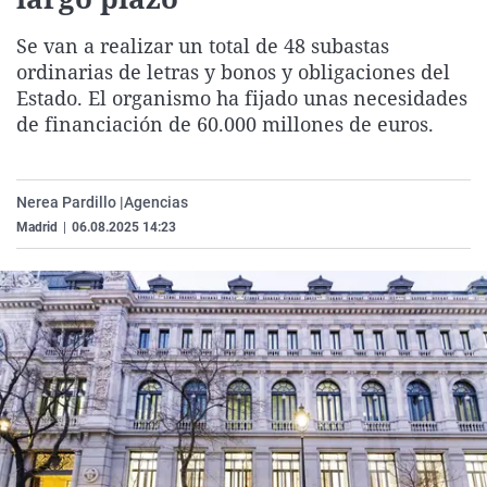
La rosa de los vientos
Caso
Extremadura
Virales
Se van a realizar un total de 48 subastas
Gente viajera
Retornados
Galicia
Televisión
ordinarias de letras y bonos y obligaciones del
Como el perro y el gat
Equipo de investigaci
La Rioja
Elecciones
Estado. El organismo ha fijado unas necesidades
de financiación de 60.000 millones de euros.
Operación Viuda Negr
Navarra
País Vasco
Nerea Pardillo |
Agencias
Madrid
|
06.08.2025 14:23