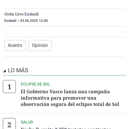
La rosa de los vientos
Caso
Extremadura
Virales
Onda Cero Euskadi
Gente viajera
Retornados
Galicia
Televisión
Euskadi
|
03.06.2025 12:40
Como el perro y el gat
Equipo de investigaci
La Rioja
Elecciones
Operación Viuda Negr
Navarra
País Vasco
Acento
Opinión
LO MÁS
ECLIPSE DE SOL
El Gobierno Vasco lanza una campaña
informativa para promover una
observación segura del eclipse total de Sol
SALUD