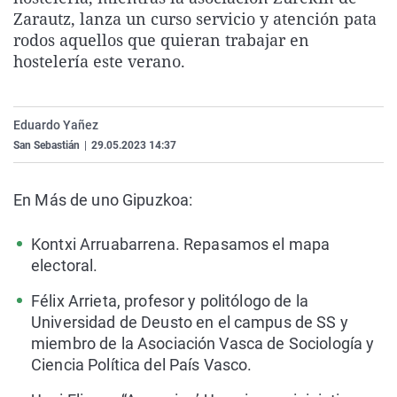
La rosa de los vientos
Caso
Extremadura
Virales
Zarautz, lanza un curso servicio y atención pata
rodos aquellos que quieran trabajar en
Gente viajera
Retornados
Galicia
Televisión
hostelería este verano.
Como el perro y el gat
Equipo de investigaci
La Rioja
Elecciones
Operación Viuda Negr
Navarra
Eduardo Yañez
País Vasco
San Sebastián
|
29.05.2023 14:37
En Más de uno Gipuzkoa:
Kontxi Arruabarrena. Repasamos el mapa
electoral.
Félix Arrieta, profesor y politólogo de la
Universidad de Deusto en el campus de SS y
miembro de la Asociación Vasca de Sociología y
Ciencia Política del País Vasco.