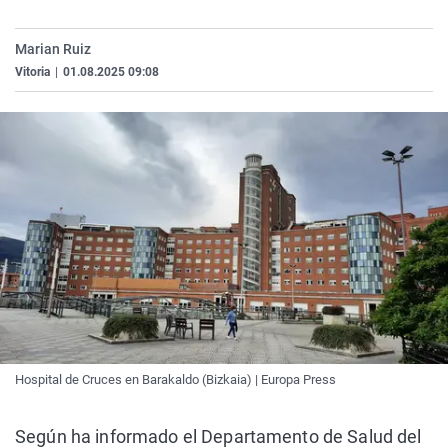
La rosa de los vientos
Caso
Extremadura
Virales
Marian Ruiz
Gente viajera
Retornados
Galicia
Televisión
Vitoria
|
01.08.2025 09:08
Como el perro y el gat
Equipo de investigaci
La Rioja
Elecciones
Operación Viuda Negr
Navarra
País Vasco
Hospital de Cruces en Barakaldo (Bizkaia) | Europa Press
Según ha informado el Departamento de Salud del