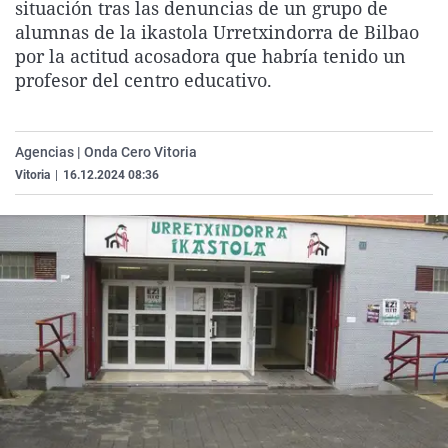
situación tras las denuncias de un grupo de
La rosa de los vientos
Caso
Extremadura
Virales
alumnas de la ikastola Urretxindorra de Bilbao
Gente viajera
Retornados
Galicia
Televisión
por la actitud acosadora que habría tenido un
profesor del centro educativo.
Como el perro y el gat
Equipo de investigaci
La Rioja
Elecciones
Operación Viuda Negr
Navarra
Agencias | Onda Cero Vitoria
País Vasco
Vitoria
|
16.12.2024 08:36