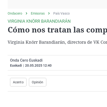
La rosa de los vientos
Caso
Extremadura
Gente viajera
Retornados
Galicia
Ondacero
Emisoras
País Vasco
Como el perro y el
Equipo de investigación
La Rioja
VIRGINIA KNÖRR BARANDIARÁN
gato
Cómo nos tratan las comp
Operación Viuda
Navarra
Negra
País Vasco
Virginia Knörr Barandiarán, directora de VK Com
Onda Cero Euskadi
Euskadi
|
20.05.2025 12:40
Acento
Opinión