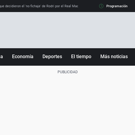
e decidieron el 'no fichaje' de Rodri por el Real Madrid y su 'sí' al Barça
Programación
La llamada de
ña
Economía
Deportes
El tiempo
Más noticias
Fútbol
Sociedad
Baloncesto
Mundo
Tenis
Salud
Motor
Cultura
Ciencia y Tecnología
adrid
Gastronomía
nciana
Medio ambiente