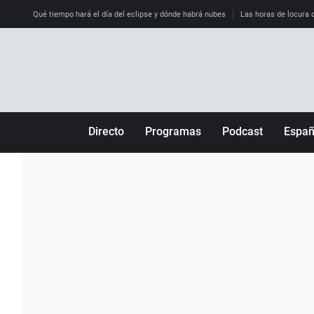
Qué tiempo hará el día del eclipse y dónde habrá nubes
Las horas de locura qu
Directo
Programas
Podcast
Espa
Más de uno
Los Perseguidos
Andalucía
Por fin
Malas decisiones
Aragón
Julia en la onda
Expedientes del más allá
Baleares
La brújula
El viaje del Guernica
Cantabria
Radioestadio
Invisibles
Cataluña
Radioestadio noche
Prohibido morirse
Comunidad de M
El colegio invisible
Esto no ha pasado
Comunitat Vale