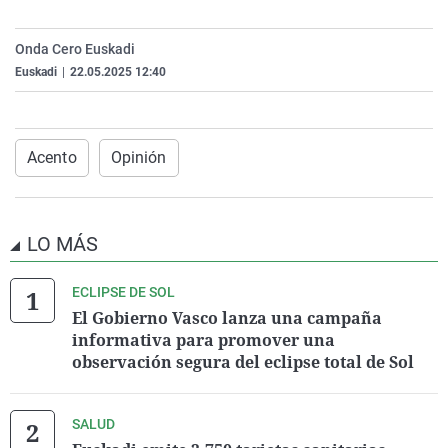
La rosa de los vientos
Caso
Extremadura
Virales
Onda Cero Euskadi
Gente viajera
Retornados
Galicia
Televisión
Euskadi
|
22.05.2025 12:40
Como el perro y el gat
Equipo de investigaci
La Rioja
Elecciones
Operación Viuda Negr
Navarra
País Vasco
Acento
Opinión
LO MÁS
ECLIPSE DE SOL
El Gobierno Vasco lanza una campaña
informativa para promover una
observación segura del eclipse total de Sol
SALUD