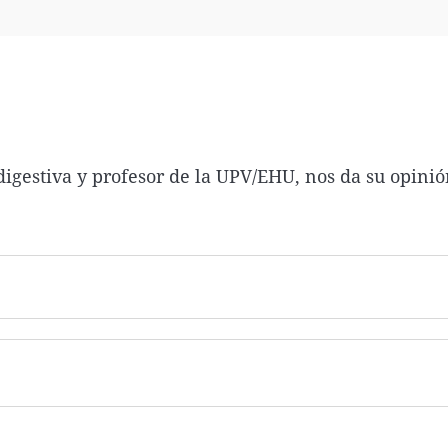
Virales
Televisión
Elecciones
 digestiva y profesor de la UPV/EHU, nos da su opini