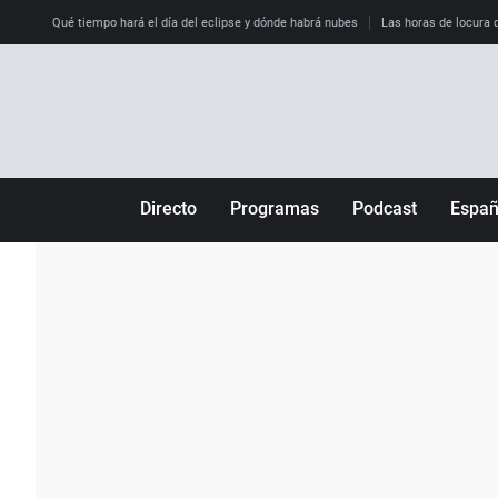
Qué tiempo hará el día del eclipse y dónde habrá nubes
Las horas de locura qu
Directo
Programas
Podcast
Espa
Más de uno
Los Perseguidos
Andalucía
Por fin
Malas decisiones
Aragón
Julia en la onda
Expedientes del más allá
Baleares
La brújula
El viaje del Guernica
Cantabria
Radioestadio
Invisibles
Cataluña
Radioestadio noche
Prohibido morirse
Comunidad de M
El colegio invisible
Esto no ha pasado
Comunitat Vale