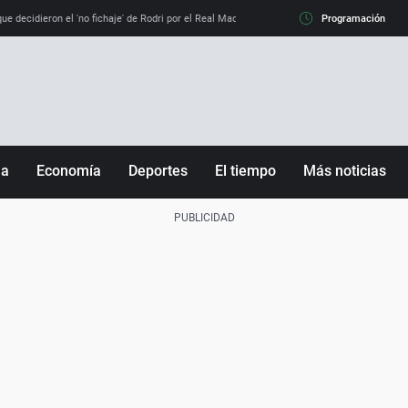
e decidieron el 'no fichaje' de Rodri por el Real Madrid y su 'sí' al Barça
Programación
La llamada de
ña
Economía
Deportes
El tiempo
Más noticias
Fútbol
Sociedad
Baloncesto
Mundo
Tenis
Salud
Motor
Cultura
Ciencia y Tecnología
adrid
Gastronomía
nciana
Medio ambiente