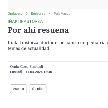
La rosa de los vientos
Caso
Extremadura
Gente viajera
Retornados
Galicia
Ondacero
Emisoras
País Vasco
Como el perro y el
Equipo de investigación
La Rioja
IÑAKI IRASTORZA
gato
Por ahí resuena
Operación Viuda
Navarra
Negra
País Vasco
Iñaki Irastorza, doctor especialista en pediatría
temas de actualidad
Onda Cero Euskadi
Euskadi
|
11.04.2025 12:40
Acento
Opinión