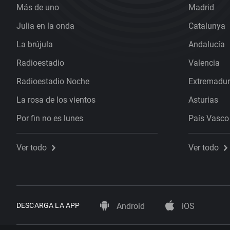
Más de uno
Madrid
Julia en la onda
Catalunya
La brújula
Andalucía
Radioestadio
Valencia
Radioestadio Noche
Extremadu
La rosa de los vientos
Asturias
Por fin no es lunes
País Vasco
Ver todo
Ver todo
DESCARGA LA APP
Android
iOS