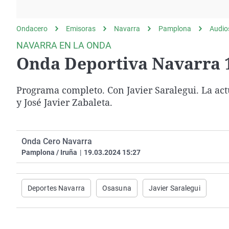
La rosa de los vientos
Caso
Extremadura
Gente viajera
Retornados
Galicia
Ondacero
Emisoras
Navarra
Pamplona
Audio
Como el perro y el
Equipo de investigación
La Rioja
NAVARRA EN LA ONDA
gato
Onda Deportiva Navarra 1
Operación Viuda
Navarra
Negra
País Vasco
Programa completo. Con Javier Saralegui. La actu
y José Javier Zabaleta.
Onda Cero Navarra
Pamplona / Iruña
|
19.03.2024 15:27
Deportes Navarra
Osasuna
Javier Saralegui