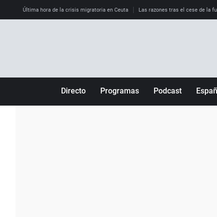
Última hora de la crisis migratoria en Ceuta
Las razones tras el cese de la f
Directo
Programas
Podcast
Espa
Más de uno
Los Perseguidos
Andalucía
Por fin
Malas decisiones
Aragón
Julia en la onda
Expedientes del más allá
Baleares
La brújula
El viaje del Guernica
Cantabria
Radioestadio
Invisibles
Cataluña
Radioestadio noche
Prohibido morirse
Comunidad de M
El colegio invisible
Esto no ha pasado
Comunitat Vale