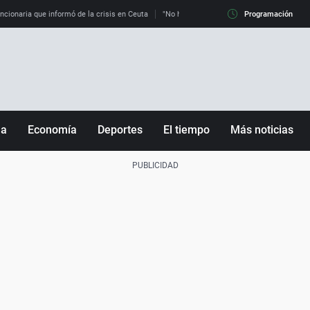
uncionaria que informó de la crisis en Ceuta
"No hay mafias, que no nos engañen": exper
Programación
ña
Economía
Deportes
El tiempo
Más noticias
Fútbol
Sociedad
Baloncesto
Mundo
Tenis
Salud
Motor
Cultura
Ciencia y Tecnología
adrid
Gastronomía
nciana
Medio ambiente