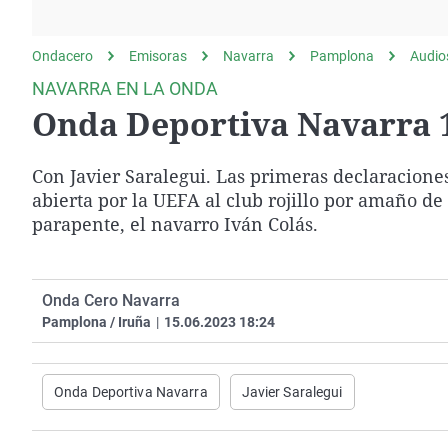
La rosa de los vientos
Caso
Extremadura
Gente viajera
Retornados
Galicia
Ondacero
Emisoras
Navarra
Pamplona
Audio
Como el perro y el
Equipo de investigación
La Rioja
NAVARRA EN LA ONDA
gato
Onda Deportiva Navarra 1
Operación Viuda
Navarra
Negra
País Vasco
Con Javier Saralegui. Las primeras declaraciones
abierta por la UEFA al club rojillo por amaño de
parapente, el navarro Iván Colás.
Onda Cero Navarra
Pamplona / Iruña
|
15.06.2023 18:24
Onda Deportiva Navarra
Javier Saralegui