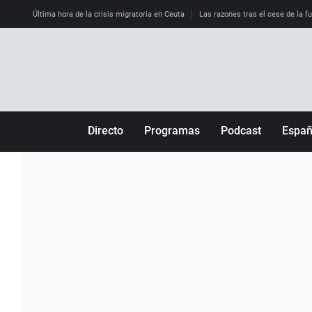
Última hora de la crisis migratoria en Ceuta
Las razones tras el cese de la f
Directo
Programas
Podcast
Espa
Más de uno
Los Perseguidos
Andalucía
Por fin
Malas decisiones
Aragón
Julia en la onda
Expedientes del más allá
Baleares
La brújula
El viaje del Guernica
Cantabria
Radioestadio
Invisibles
Cataluña
Radioestadio noche
Prohibido morirse
Comunidad de M
El colegio invisible
Esto no ha pasado
Comunitat Vale