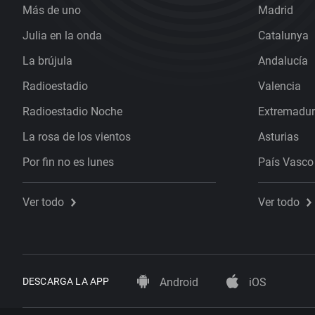
Más de uno
Madrid
Julia en la onda
Catalunya
La brújula
Andalucía
Radioestadio
Valencia
Radioestadio Noche
Extremadu
La rosa de los vientos
Asturias
Por fin no es lunes
País Vasco
Ver todo
Ver todo
DESCARGA LA APP
Android
iOS