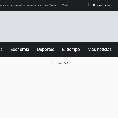
uncionaria que informó de la crisis en Ceuta
"No hay mafias, que no nos engañen": exper
Programación
ña
Economía
Deportes
El tiempo
Más noticias
Fútbol
Sociedad
Baloncesto
Mundo
Tenis
Salud
Motor
Cultura
Ciencia y Tecnología
adrid
Gastronomía
nciana
Medio ambiente