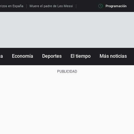
erizos en España
Muere el padre de Leo Messi
La diferencia entre observar el eclip
Programación
ña
Economía
Deportes
El tiempo
Más noticias
Fútbol
Sociedad
Baloncesto
Mundo
Tenis
Salud
Motor
Cultura
Ciencia y Tecnología
adrid
Gastronomía
nciana
Medio ambiente