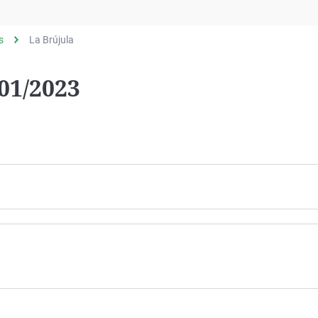
Virales
Televisión
s
La Brújula
Elecciones
01/2023