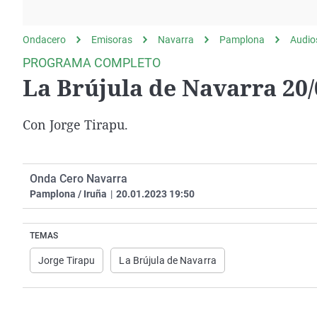
La rosa de los vientos
Caso
Extremadura
Gente viajera
Retornados
Galicia
Ondacero
Emisoras
Navarra
Pamplona
Audio
Como el perro y el
Equipo de investigación
La Rioja
PROGRAMA COMPLETO
gato
La Brújula de Navarra 20/
Operación Viuda
Navarra
Negra
País Vasco
Con Jorge Tirapu.
Onda Cero Navarra
Pamplona / Iruña
|
20.01.2023 19:50
TEMAS
Jorge Tirapu
La Brújula de Navarra