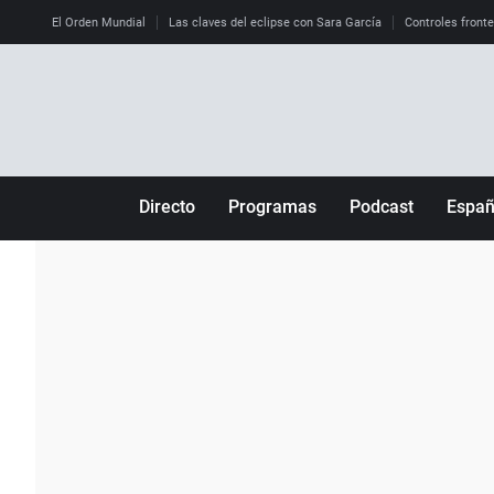
El Orden Mundial
Las claves del eclipse con Sara García
Controles front
Directo
Programas
Podcast
Espa
Más de uno
Los Perseguidos
Andalucía
Por fin
Malas decisiones
Aragón
Julia en la onda
Expedientes del más allá
Baleares
La brújula
El viaje del Guernica
Cantabria
Radioestadio
Invisibles
Cataluña
Radioestadio noche
Prohibido morirse
Comunidad de M
El colegio invisible
Esto no ha pasado
Comunitat Vale