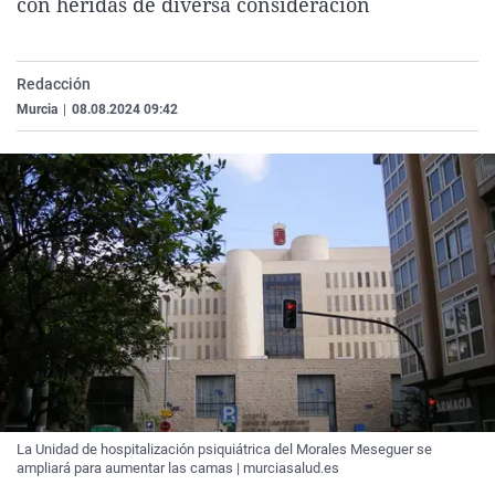
con heridas de diversa consideración
La rosa de los vientos
Caso
Extremadura
Virales
Gente viajera
Retornados
Galicia
Televisión
Redacción
Como el perro y el gat
Equipo de investigaci
La Rioja
Elecciones
Murcia
|
08.08.2024 09:42
Operación Viuda Negr
Navarra
País Vasco
La Unidad de hospitalización psiquiátrica del Morales Meseguer se
ampliará para aumentar las camas | murciasalud.es