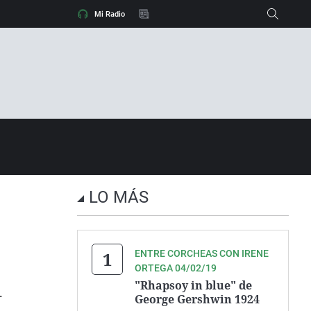
A el tiempo
Dani Alves
Mi Radio
Carlos III
Tramos IRPF 2024
BOE SMI
LO MÁS
ENTRE CORCHEAS CON IRENE
ORTEGA 04/02/19
"Rhapsoy in blue" de
.
George Gershwin 1924