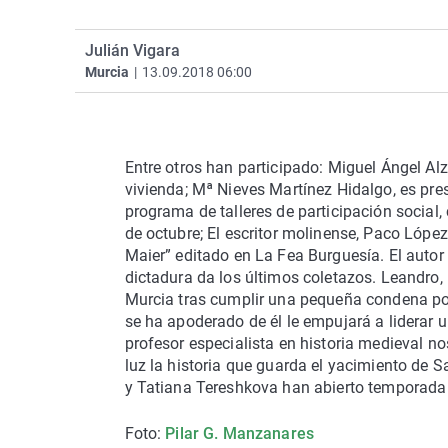
Virales
Gente Viajera
Sevilla
2100
Julián Vigara
No son horas
Mallorca
Ellas Juegan
Murcia
|
13.09.2018 06:00
Como el perro y el gato
Valladolid
Rock and Rol
Todos los programas
Lista de emisoras
Todos los po
Entre otros han participado: Miguel Ángel Al
vivienda; Mª Nieves Martínez Hidalgo, es pre
programa de talleres de participación socia
de octubre; El escritor molinense, Paco Lópe
Maier” editado en La Fea Burguesía. El autor
dictadura da los últimos coletazos. Leandro, 
Murcia tras cumplir una pequeña condena por 
se ha apoderado de él le empujará a liderar 
profesor especialista en historia medieval no
luz la historia que guarda el yacimiento de 
y Tatiana Tereshkova han abierto temporada 
Foto:
Pilar G. Manzanares