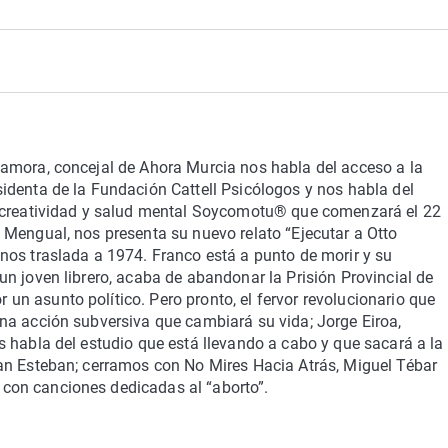
l Animal
dcasts
zamora, concejal de Ahora Murcia nos habla del acceso a la
sidenta de la Fundación Cattell Psicólogos y nos habla del
l, creatividad y salud mental Soycomotu® que comenzará el 22
z Mengual, nos presenta su nuevo relato “Ejecutar a Otto
 nos traslada a 1974. Franco está a punto de morir y su
un joven librero, acaba de abandonar la Prisión Provincial de
un asunto político. Pero pronto, el fervor revolucionario que
una acción subversiva que cambiará su vida; Jorge Eiroa,
s habla del estudio que está llevando a cabo y que sacará a la
San Esteban; cerramos con No Mires Hacia Atrás, Miguel Tébar
con canciones dedicadas al “aborto”.