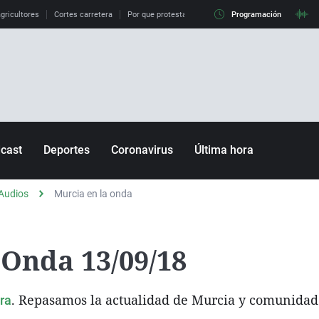
gricultores
Cortes carretera
Por que protestan agricultores
Programación
Subida SMI
DAN
cast
Deportes
Coronavirus
Última hora
Fútbol
sible
Motor
Audios
Murcia en la onda
Baloncesto
Tenis
 Onda 13/09/18
la roja
Ciclismo
. Repasamos la actualidad de Murcia y comunidad
ra