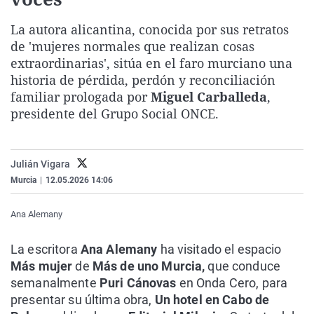
La rosa de los vientos
Caso
Extremadura
Virales
La autora alicantina, conocida por sus retratos
Gente viajera
Retornados
Galicia
Televisión
de 'mujeres normales que realizan cosas
Como el perro y el gat
Equipo de investigaci
La Rioja
Elecciones
extraordinarias', sitúa en el faro murciano una
historia de pérdida, perdón y reconciliación
Operación Viuda Negr
Navarra
familiar prologada por
Miguel Carballeda
,
País Vasco
presidente del Grupo Social ONCE.
Julián Vigara
Murcia
|
12.05.2026 14:06
Ana Alemany
La escritora
Ana Alemany
ha visitado el espacio
Más mujer
de
Más de uno Murcia,
que conduce
semanalmente
Puri Cánovas
en Onda Cero, para
presentar su última obra,
Un hotel en Cabo de