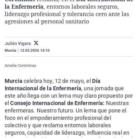
La rosa de los vientos
Caso
Extremadura
Virales
la Enfermería
, entornos laborales seguros,
liderazgo profesional y tolerancia cero ante las
Gente viajera
Retornados
Galicia
Televisión
agresiones al personal sanitario
Como el perro y el gat
Equipo de investigaci
La Rioja
Elecciones
Operación Viuda Negr
Navarra
Julián Vigara
País Vasco
Murcia
|
12.05.2026 14:10
Amelia Corominas
Murcia
celebra hoy, 12 de mayo, el
Día
Internacional de la Enfermería
, una jornada que
este año llega con un lema muy claro propuesto por
el
Consejo Internacional de Enfermería:
Nuestras
enfermeras. Nuestro futuro. Un lema que pone el
foco en el empoderamiento profesional del
colectivo y que reclama entornos laborales
seguros, capacidad de liderazgo, influencia real en