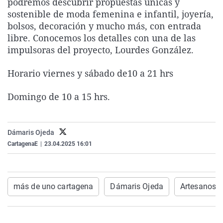
podremos descubrir propuestas únicas y
La rosa de los vientos
Caso
Extremadura
Virales
sostenible de moda femenina e infantil, joyería,
bolsos, decoración y mucho más, con entrada
Gente viajera
Retornados
Galicia
Televisión
libre. Conocemos los detalles con una de las
Como el perro y el gat
Equipo de investigaci
La Rioja
Elecciones
impulsoras del proyecto, Lourdes González.
Operación Viuda Negr
Navarra
Horario viernes y sábado de10 a 21 hrs
País Vasco
Domingo de 10 a 15 hrs.
Dámaris Ojeda
CartagenaE
|
23.04.2025 16:01
más de uno cartagena
Dámaris Ojeda
Artesanos