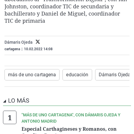
La rosa de los vientos
Caso
Extremadura
Virales
Johnston, coordinador TIC de secundaria y
bachillerato y Daniel de Miguel, coordinador
Gente viajera
Retornados
Galicia
Televisión
TIC de primaria
Como el perro y el gat
Equipo de investigaci
La Rioja
Elecciones
Operación Viuda Negr
Navarra
Dámaris Ojeda
País Vasco
cartagena
|
10.02.2022 14:08
más de uno cartagena
educación
Dámaris Ojeda
LO MÁS
"MÁS DE UNO CARTAGENA", CON DÁMARIS OJEDA Y
ANTONIO MADRID
Especial Carthagineses y Romanos, con