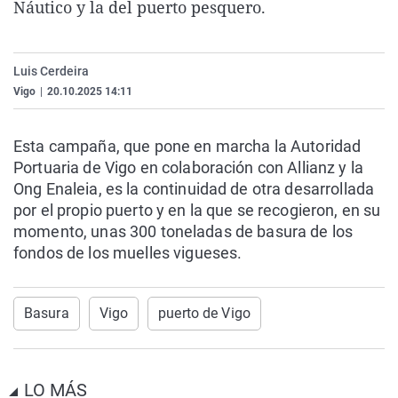
Náutico y la del puerto pesquero.
La rosa de los vientos
Caso
Extremadura
Virales
Gente viajera
Retornados
Galicia
Televisión
Luis Cerdeira
Como el perro y el gat
Equipo de investigaci
La Rioja
Elecciones
Vigo
|
20.10.2025 14:11
Operación Viuda Negr
Navarra
País Vasco
Esta campaña, que pone en marcha la Autoridad
Portuaria de Vigo en colaboración con Allianz y la
Ong Enaleia, es la continuidad de otra desarrollada
por el propio puerto y en la que se recogieron, en su
momento, unas 300 toneladas de basura de los
fondos de los muelles vigueses.
Basura
Vigo
puerto de Vigo
LO MÁS