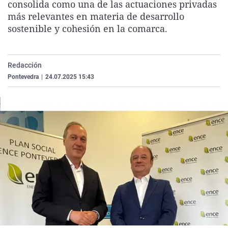
consolida como una de las actuaciones privadas
La rosa de los vientos
Caso
Extremadura
Virales
más relevantes en materia de desarrollo
Gente viajera
Retornados
Galicia
Televisión
sostenible y cohesión en la comarca.
Como el perro y el gat
Equipo de investigaci
La Rioja
Elecciones
Operación Viuda Negr
Navarra
Redacción
Pontevedra
|
24.07.2025 15:43
País Vasco