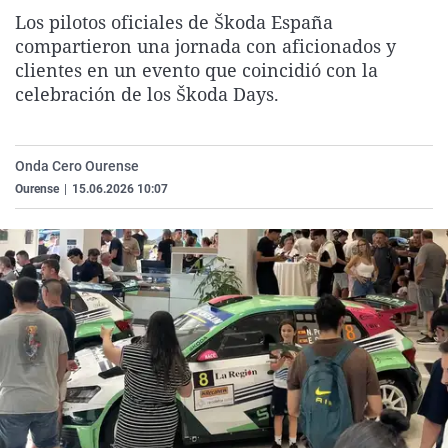
La rosa de los vientos
Caso
Extremadura
Virales
Los pilotos oficiales de Škoda España
compartieron una jornada con aficionados y
Gente viajera
Retornados
Galicia
Televisión
clientes en un evento que coincidió con la
Como el perro y el gat
Equipo de investigaci
La Rioja
Elecciones
celebración de los Škoda Days.
Operación Viuda Negr
Navarra
País Vasco
Onda Cero Ourense
Ourense
|
15.06.2026 10:07