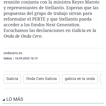
reunión conjunta con la ministra Reyes Maroto
La rosa de los vientos
Caso
Extremadura
Virales
y representantes de Stellantis. Esperan que las
Gente viajera
Retornados
Galicia
Televisión
propuestas del grupo de trabajo sirvan para
reformular el PERTE y que Stellantis pueda
Como el perro y el gat
Equipo de investigaci
La Rioja
Elecciones
acceder a los fondos Next Generation.
Operación Viuda Negr
Navarra
Escuchamos las declaraciones en
Galicia en la
Onda de Onda Cero.
País Vasco
ondacero.es
Galicia
|
16.09.2022 16:13
Galicia
Onda Cero Galicia
galicia en la onda
a
LO MÁS