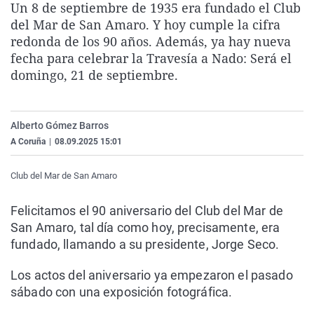
Un 8 de septiembre de 1935 era fundado el Club
La rosa de los vientos
Caso
Extremadura
Virales
del Mar de San Amaro. Y hoy cumple la cifra
Gente viajera
Retornados
Galicia
Televisión
redonda de los 90 años. Además, ya hay nueva
fecha para celebrar la Travesía a Nado: Será el
Como el perro y el gat
Equipo de investigaci
La Rioja
Elecciones
domingo, 21 de septiembre.
Operación Viuda Negr
Navarra
País Vasco
Alberto Gómez Barros
A Coruña
|
08.09.2025 15:01
Club del Mar de San Amaro
Felicitamos el 90 aniversario del Club del Mar de
San Amaro, tal día como hoy, precisamente, era
fundado, llamando a su presidente, Jorge Seco.
Los actos del aniversario ya empezaron el pasado
sábado con una exposición fotográfica.