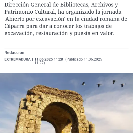
Dirección General de Bibliotecas, Archivos y
La rosa de los vientos
Caso
Extremadura
Virales
Patrimonio Cultural, ha organizado la jornada
Gente viajera
Retornados
Galicia
Televisión
'Abierto por excavación' en la ciudad romana de
Cáparra para dar a conocer los trabajos de
Como el perro y el gat
Equipo de investigaci
La Rioja
Elecciones
excavación, restauración y puesta en valor.
Operación Viuda Negr
Navarra
País Vasco
Redacción
EXTREMADURA
|
11.06.2025 11:28
(Publicado 11.06.2025
11:27)