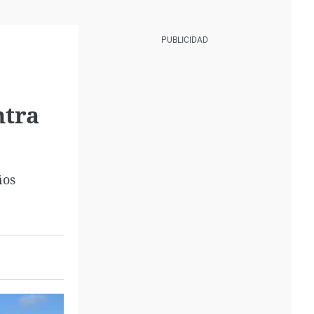
ntra
ños