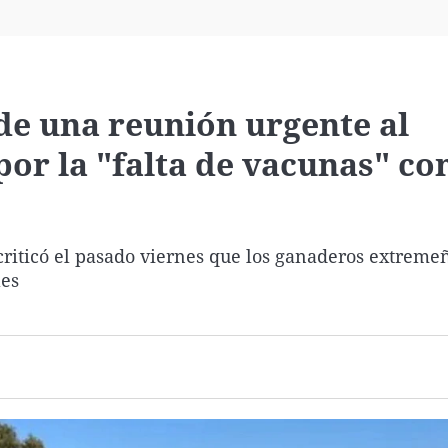
Virales
Televisión
Elecciones
e una reunión urgente al
por la "falta de vacunas" co
criticó el pasado viernes que los ganaderos extreme
les