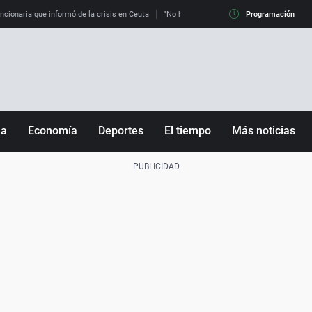
uncionaria que informó de la crisis en Ceuta
"No hay mafias, que no nos engañen": exper
Programación
ña
Economía
Deportes
El tiempo
Más noticias
Fútbol
Sociedad
Baloncesto
Mundo
Tenis
Salud
Motor
Cultura
Ciencia y Tecnología
adrid
Gastronomía
nciana
Medio ambiente