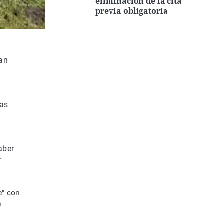
eliminación de la cita
previa obligatoria
uan
nas
aber
r
e" con
a