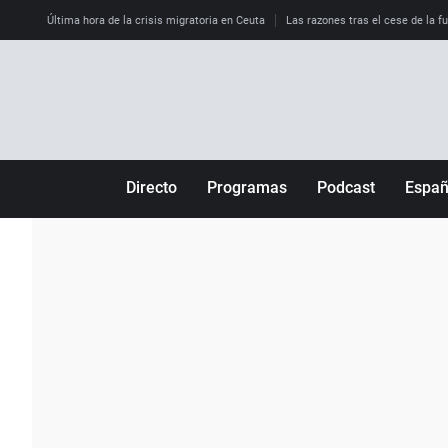
Última hora de la crisis migratoria en Ceuta
Las razones tras el cese de la f
Directo
Programas
Podcast
Espa
Más de uno
Los Perseguidos
Andalucía
Por fin
Malas decisiones
Aragón
Julia en la onda
Expedientes del más allá
Baleares
La brújula
El viaje del Guernica
Cantabria
Radioestadio
Invisibles
Cataluña
Radioestadio noche
Prohibido morirse
Comunidad de M
El colegio invisible
Esto no ha pasado
Comunitat Vale