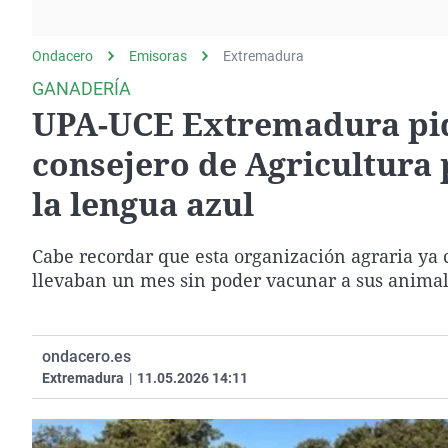
La rosa de los vientos
Caso
Extremadura
Gente viajera
Retornados
Galicia
Ondacero
Emisoras
Extremadura
Como el perro y el
Equipo de investigación
La Rioja
GANADERÍA
gato
UPA-UCE Extremadura pid
Operación Viuda
Navarra
Negra
País Vasco
consejero de Agricultura 
la lengua azul
Cabe recordar que esta organización agraria ya 
llevaban un mes sin poder vacunar a sus anima
ondacero.es
Extremadura
|
11.05.2026 14:11