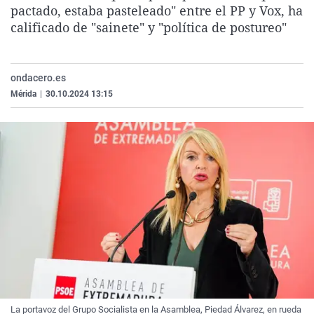
pactado, estaba pasteleado" entre el PP y Vox, ha
La rosa de los vientos
Caso
Extremadura
Virales
calificado de "sainete" y "política de postureo"
Gente viajera
Retornados
Galicia
Televisión
Como el perro y el gat
Equipo de investigaci
La Rioja
Elecciones
ondacero.es
Operación Viuda Negr
Navarra
Mérida
|
30.10.2024 13:15
País Vasco
La portavoz del Grupo Socialista en la Asamblea, Piedad Álvarez, en rueda