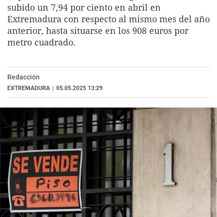
subido un 7,94 por ciento en abril en
La rosa de los vientos
Caso
Extremadura
Virales
Extremadura con respecto al mismo mes del año
Gente viajera
Retornados
Galicia
Televisión
anterior, hasta situarse en los 908 euros por
metro cuadrado.
Como el perro y el gat
Equipo de investigaci
La Rioja
Elecciones
Operación Viuda Negr
Navarra
País Vasco
Redacción
EXTREMADURA
|
05.05.2025 13:29