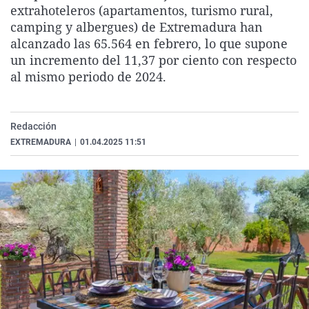
extrahoteleros (apartamentos, turismo rural,
La rosa de los vientos
Caso
Extremadura
Virales
camping y albergues) de Extremadura han
Gente viajera
Retornados
Galicia
Televisión
alcanzado las 65.564 en febrero, lo que supone
un incremento del 11,37 por ciento con respecto
Como el perro y el gat
Equipo de investigaci
La Rioja
Elecciones
al mismo periodo de 2024.
Operación Viuda Negr
Navarra
País Vasco
Redacción
EXTREMADURA
|
01.04.2025 11:51