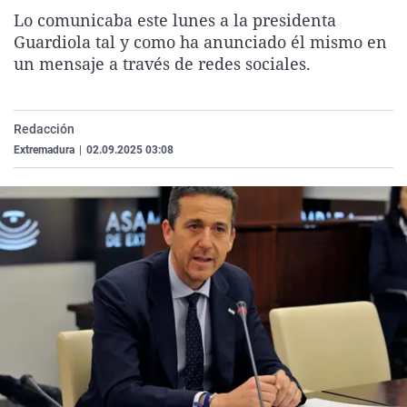
La rosa de los vientos
Caso
Extremadura
Virales
Lo comunicaba este lunes a la presidenta
Guardiola tal y como ha anunciado él mismo en
Gente viajera
Retornados
Galicia
Televisión
un mensaje a través de redes sociales.
Como el perro y el gat
Equipo de investigaci
La Rioja
Elecciones
Operación Viuda Negr
Navarra
Redacción
País Vasco
Extremadura
|
02.09.2025 03:08