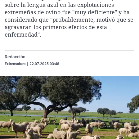
sobre la lengua azul en las explotaciones
La rosa de los vientos
Caso
Extremadura
Virales
extremeñas de ovino fue "muy deficiente" y ha
Gente viajera
Retornados
Galicia
Televisión
considerado que "probablemente, motivó que se
agravaran los primeros efectos de esta
Como el perro y el gat
Equipo de investigaci
La Rioja
Elecciones
enfermedad".
Operación Viuda Negr
Navarra
País Vasco
Redacción
Extremadura
|
22.07.2025 03:48