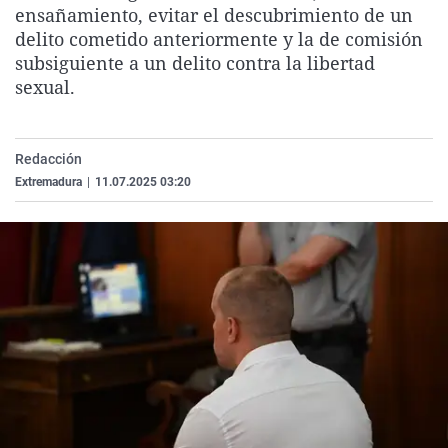
ensañamiento, evitar el descubrimiento de un
La rosa de los vientos
Caso
Extremadura
Virales
delito cometido anteriormente y la de comisión
Gente viajera
Retornados
Galicia
Televisión
subsiguiente a un delito contra la libertad
sexual.
Como el perro y el gat
Equipo de investigaci
La Rioja
Elecciones
Operación Viuda Negr
Navarra
País Vasco
Redacción
Extremadura
|
11.07.2025 03:20