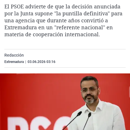
La rosa de los vientos
Caso
Extremadura
Virales
El PSOE advierte de que la decisión anunciada
por la Junta supone "la puntilla definitiva" para
Gente viajera
Retornados
Galicia
Televisión
una agencia que durante años convirtió a
Como el perro y el gat
Equipo de investigaci
La Rioja
Elecciones
Extremadura en un "referente nacional" en
materia de cooperación internacional.
Operación Viuda Negr
Navarra
País Vasco
Redacción
Extremadura
|
03.06.2026 03:16