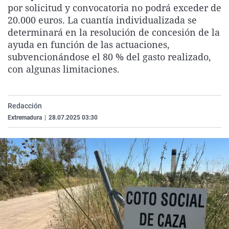
por solicitud y convocatoria no podrá exceder de
La rosa de los vientos
Caso
Extremadura
Virales
20.000 euros. La cuantía individualizada se
Gente viajera
Retornados
Galicia
Televisión
determinará en la resolución de concesión de la
ayuda en función de las actuaciones,
Como el perro y el gat
Equipo de investigaci
La Rioja
Elecciones
subvencionándose el 80 % del gasto realizado,
Operación Viuda Negr
Navarra
con algunas limitaciones.
País Vasco
Redacción
Extremadura
|
28.07.2025 03:30