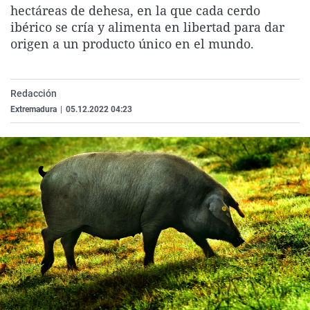
hectáreas de dehesa, en la que cada cerdo
La rosa de los vientos
Caso
Extremadura
Virales
ibérico se cría y alimenta en libertad para dar
Gente viajera
Retornados
Galicia
Televisión
origen a un producto único en el mundo.
Como el perro y el gat
Equipo de investigaci
La Rioja
Elecciones
Operación Viuda Negr
Navarra
Redacción
País Vasco
Extremadura
|
05.12.2022 04:23