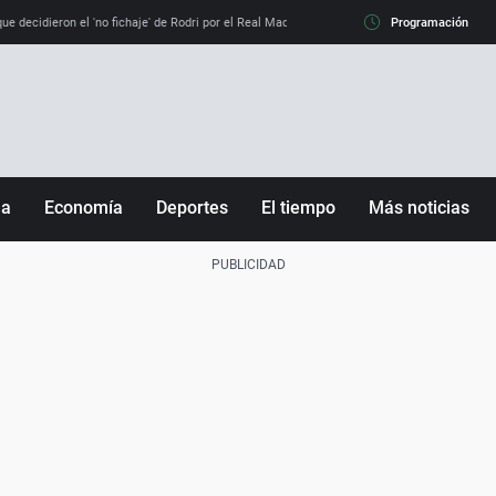
e decidieron el 'no fichaje' de Rodri por el Real Madrid y su 'sí' al Barça
Programación
La llamada de
ña
Economía
Deportes
El tiempo
Más noticias
Fútbol
Sociedad
Baloncesto
Mundo
Tenis
Salud
Motor
Cultura
Ciencia y Tecnología
adrid
Gastronomía
nciana
Medio ambiente