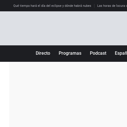
Qué tiempo hará el día del eclipse y dónde habrá nubes
Las horas de locura qu
Directo
Programas
Podcast
Espa
Más de uno
Los Perseguidos
Andalucía
Por fin
Malas decisiones
Aragón
Julia en la onda
Expedientes del más allá
Baleares
La brújula
El viaje del Guernica
Cantabria
Radioestadio
Invisibles
Cataluña
Radioestadio noche
Prohibido morirse
Comunidad de M
El colegio invisible
Esto no ha pasado
Comunitat Vale