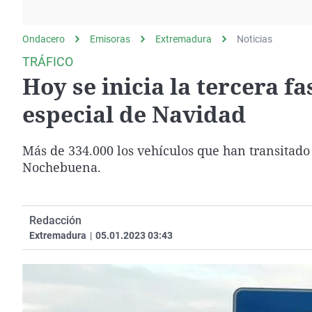
La rosa de los vientos
Caso
Extremadura
Gente viajera
Retornados
Galicia
Ondacero
Emisoras
Extremadura
Noticias
Como el perro y el
Equipo de investigación
La Rioja
TRÁFICO
gato
Hoy se inicia la tercera f
Operación Viuda
Navarra
Negra
País Vasco
especial de Navidad
Más de 334.000 los vehículos que han transitado 
Nochebuena.
Redacción
Extremadura
|
05.01.2023 03:43