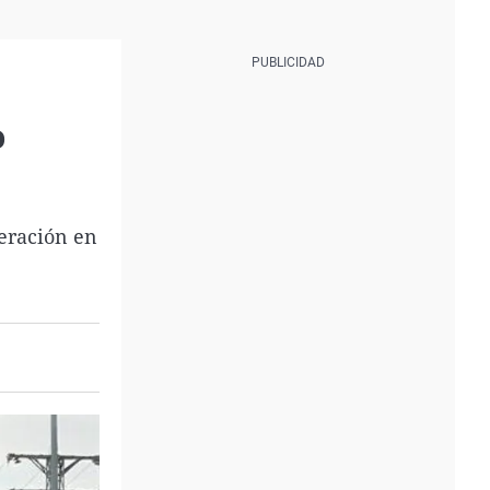
o
peración en