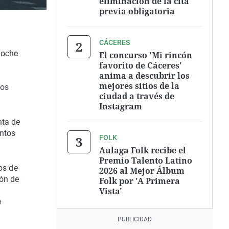
eliminación de la cita
previa obligatoria
CÁCERES
noche
El concurso 'Mi rincón
favorito de Cáceres'
anima a descubrir los
mejores sitios de la
mos
ciudad a través de
Instagram
nta de
ntos
FOLK
Aulaga Folk recibe el
Premio Talento Latino
os de
2026 al Mejor Álbum
ión de
Folk por 'A Primera
Vista'
e