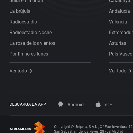
Julia en la onda
Catalunya
La brújula
Andalucía
Radioestadio
Valencia
Radioestadio Noche
Extremadu
La rosa de los vientos
Asturias
Por fin no es lunes
País Vasco
Ver todo
Ver todo
DESCARGA LA APP
Android
iOS
Copyright © Uniprex, S.A.U., C/ Fuerteventura 12
San Sebastián de los Reyes, 28703 Madrid