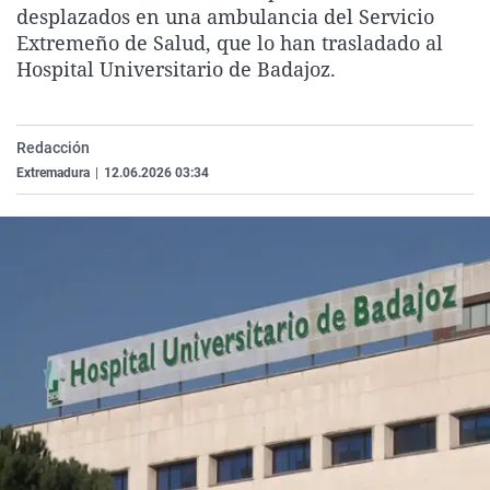
desplazados en una ambulancia del Servicio
La rosa de los vientos
Caso
Extremadura
Virales
Extremeño de Salud, que lo han trasladado al
Gente viajera
Retornados
Galicia
Televisión
Hospital Universitario de Badajoz.
Como el perro y el gat
Equipo de investigaci
La Rioja
Elecciones
Operación Viuda Negr
Navarra
Redacción
País Vasco
Extremadura
|
12.06.2026 03:34