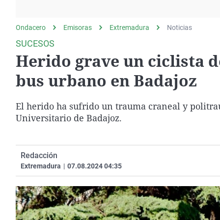
La rosa de los vientos
Caso
Extremadura
Gente viajera
Retornados
Galicia
Ondacero
Emisoras
Extremadura
Noticias
Como el perro y el
Equipo de investigación
La Rioja
SUCESOS
gato
Herido grave un ciclista 
Operación Viuda
Navarra
Negra
País Vasco
bus urbano en Badajoz
El herido ha sufrido un trauma craneal y politr
Universitario de Badajoz.
Redacción
Extremadura
|
07.08.2024 04:35