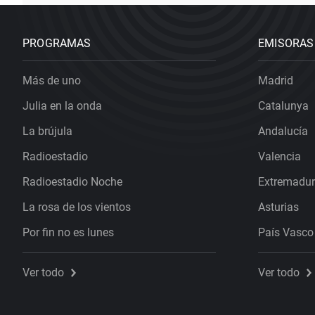
PROGRAMAS
EMISORAS
Más de uno
Madrid
Julia en la onda
Catalunya
La brújula
Andalucía
Radioestadio
Valencia
Radioestadio Noche
Extremadu
La rosa de los vientos
Asturias
Por fin no es lunes
País Vasco
Ver todo
Ver todo