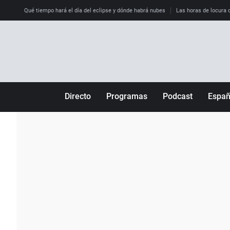
Qué tiempo hará el día del eclipse y dónde habrá nubes
Las horas de locura qu
Directo
Programas
Podcast
Espa
Más de uno
Los Perseguidos
Andalucía
Por fin
Malas decisiones
Aragón
Julia en la onda
Expedientes del más allá
Baleares
La brújula
El viaje del Guernica
Cantabria
Radioestadio
Invisibles
Cataluña
Radioestadio noche
Prohibido morirse
Comunidad de M
El colegio invisible
Esto no ha pasado
Comunitat Vale