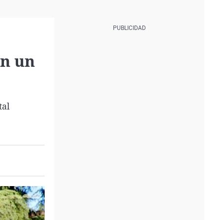
on un
tal