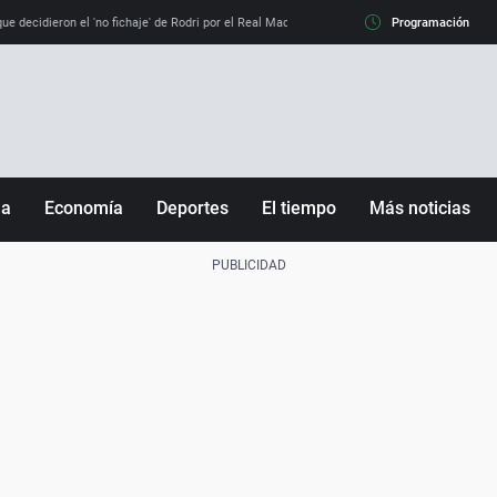
e decidieron el 'no fichaje' de Rodri por el Real Madrid y su 'sí' al Barça
Programación
La llamada de
ña
Economía
Deportes
El tiempo
Más noticias
Fútbol
Sociedad
Baloncesto
Mundo
Tenis
Salud
Motor
Cultura
Ciencia y Tecnología
adrid
Gastronomía
nciana
Medio ambiente