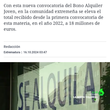
La rosa de los vientos
Caso
Extremadura
Virales
Con esta nueva convocatoria del Bono Alquiler
Joven, en la comunidad extremeña se eleva el
Gente viajera
Retornados
Galicia
Televisión
total recibido desde la primera convocatoria de
Como el perro y el gat
Equipo de investigaci
La Rioja
Elecciones
esta materia, en el año 2022, a 18 millones de
euros.
Operación Viuda Negr
Navarra
País Vasco
Redacción
Extremadura
|
16.10.2024 03:47